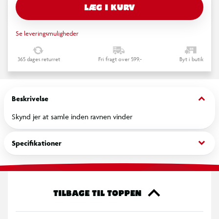
LÆG I KURV
Se leveringsmuligheder
365 dages returret
Fri fragt over 599,-
Byt i butik
keyboard_arrow_down
Beskrivelse
Skynd jer at samle inden ravnen vinder
keyboard_arrow_down
Specifikationer
TILBAGE TIL TOPPEN