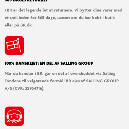
365 DAGES RETURRET
I BR er det legende let at returnere. Vi bytter dine varer med
et smil inden for 365 dage, uanset om du har købt i butik
eller på BR.dk.
100% DANSKEJET: EN DEL AF SALLING GROUP
Når du handler i BR, går en del af overskuddet via Salling
Fondene til velgørende formål! BR ejes af SALLING GROUP
A/S (CVR: 35954716).