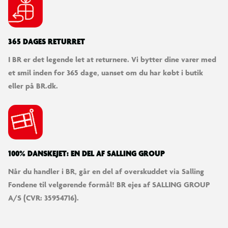
365 DAGES RETURRET
I BR er det legende let at returnere. Vi bytter dine varer med
et smil inden for 365 dage, uanset om du har købt i butik
eller på BR.dk.
100% DANSKEJET: EN DEL AF SALLING GROUP
Når du handler i BR, går en del af overskuddet via Salling
Fondene til velgørende formål! BR ejes af SALLING GROUP
A/S (CVR: 35954716).