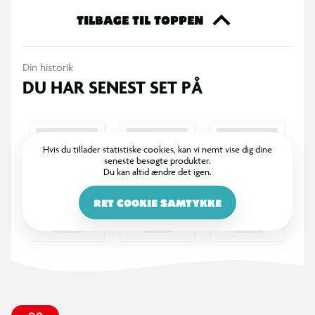
meget, der slår følelsen af at få en række eller fuld plade.
TILBAGE TIL TOPPEN
Afhold en sjov bingoaften med familie eller venner.
Din historik
DU HAR SENEST SET PÅ
Hvis du tillader statistiske cookies, kan vi nemt vise dig dine
seneste besøgte produkter.
Du kan altid ændre det igen.
RET COOKIE SAMTYKKE