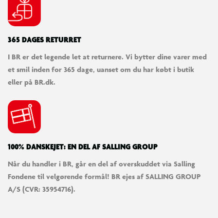
365 DAGES RETURRET
I BR er det legende let at returnere. Vi bytter dine varer med
et smil inden for 365 dage, uanset om du har købt i butik
eller på BR.dk.
100% DANSKEJET: EN DEL AF SALLING GROUP
Når du handler i BR, går en del af overskuddet via Salling
Fondene til velgørende formål! BR ejes af SALLING GROUP
A/S (CVR: 35954716).