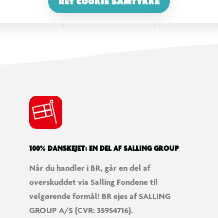
RET COOKIE SAMTYKKE
100% DANSKEJET: EN DEL AF SALLING GROUP
Når du handler i BR, går en del af
overskuddet via Salling Fondene til
velgørende formål! BR ejes af SALLING
GROUP A/S (CVR: 35954716).