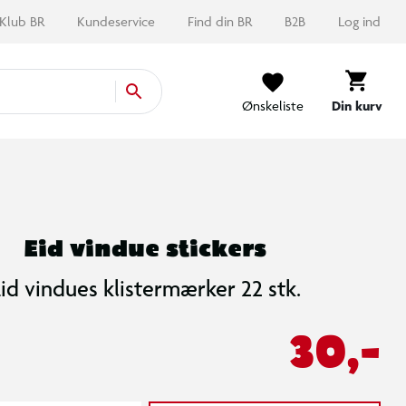
Klub BR
Kundeservice
Find din BR
B2B
Log ind
Ønskeliste
Din kurv
Eid vindue stickers
id vindues klistermærker 22 stk.
30,-