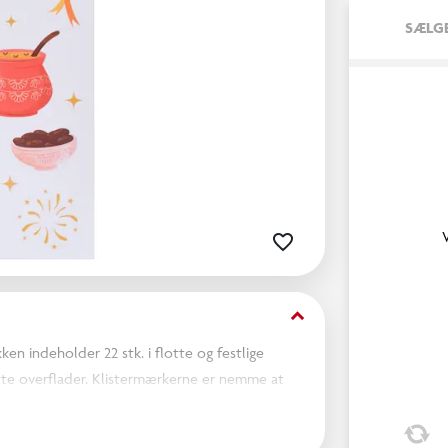
SÆLGE
keyboard_arrow_down
en indeholder 22 stk. i flotte og festlige
atte overflader. Klistermærkerne er nemme at
l Eid.