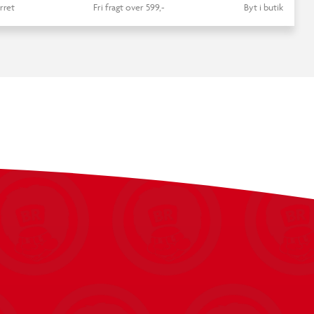
rret
Fri fragt over 599,-
Byt i butik