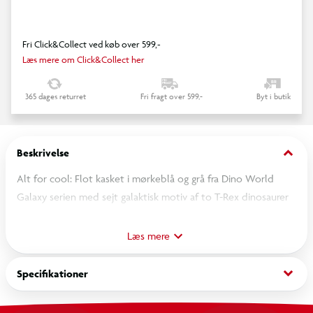
Fri Click&Collect ved køb over 599,-
Læs mere om Click&Collect her
365 dages returret
Fri fragt over 599,-
Byt i butik
keyboard_arrow_down
Beskrivelse
Alt for cool: Flot kasket i mørkeblå og grå fra Dino World
Galaxy serien med sejt galaktisk motiv af to T-Rex dinosaurer
på fronten. Kasketten har mesh bagpå for god ventilation
samt en justerbar snapback-lukning, så den nemt kan tilpasses
Læs mere
hovedets størrelse. Materiale: 75 % polyester og 25 %
bomuld. Kan ikke vaskes eller stryges. Kemisk rensning
keyboard_arrow_down
Specifikationer
anbefales.