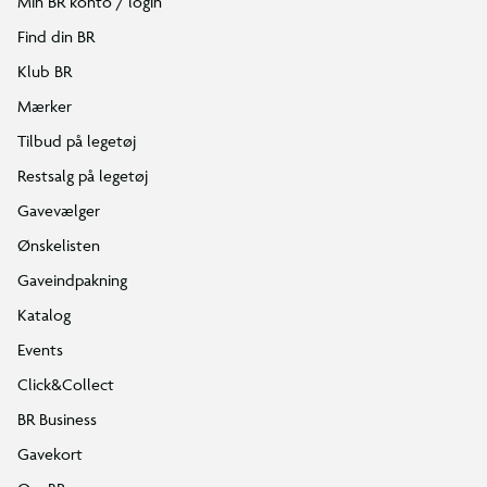
Min BR konto / login
Find din BR
Klub BR
Mærker
Tilbud på legetøj
Restsalg på legetøj
Gavevælger
Ønskelisten
Gaveindpakning
Katalog
Events
Click&Collect
BR Business
Gavekort