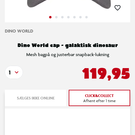
DINO WORLD
Dino World cap - galaktisk dinosaur
Mesh bagpå og justerbar snapback-lukning
119,95
1
CLICK&COLLECT
SÆLGES IKKE ONLINE
Afhent efter 1 time