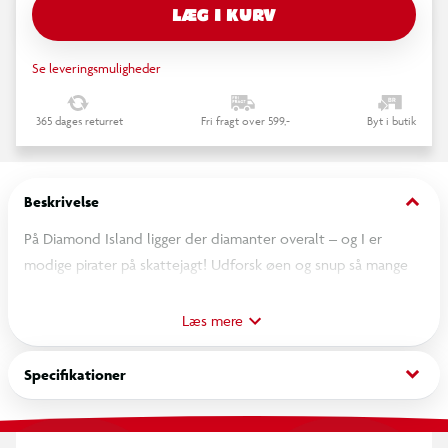
LÆG I KURV
Se leveringsmuligheder
365 dages returret
Fri fragt over 599,-
Byt i butik
keyboard_arrow_down
Beskrivelse
På Diamond Island ligger der diamanter overalt – og I er
modige pirater på skattejagt! Udforsk øen og snup så mange
glitrende diamanter I kan – men pas på skelettet! Møder din
pirat det, mister du en diamant fra din skattesæk. Hvem får
Læs mere
samlet flest diamanter, før skatten slipper op? Et sjovt og
nemt spil, som ikke kræver hjælp fra voksne.
keyboard_arrow_down
Specifikationer