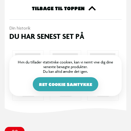
Fyld:
11 cm polyeter 25 kg/m3 og 4 cm memory foam 50
TILBAGE TIL TOPPEN
kg/m3.
Din historik
Bemærk:
Foldemadrassen er ekskl. bøger.
DU HAR SENEST SET PÅ
Hvis du tillader statistiske cookies, kan vi nemt vise dig dine
seneste besøgte produkter.
Du kan altid ændre det igen.
RET COOKIE SAMTYKKE