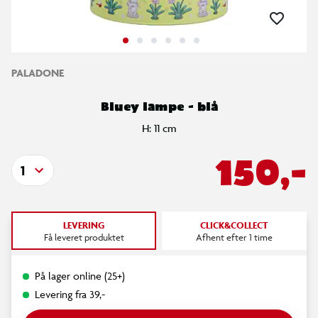
PALADONE
Bluey lampe - blå
H: 11 cm
150,-
1
LEVERING
CLICK&COLLECT
Få leveret produktet
Afhent efter 1 time
På lager online (25+)
Levering fra 39,-