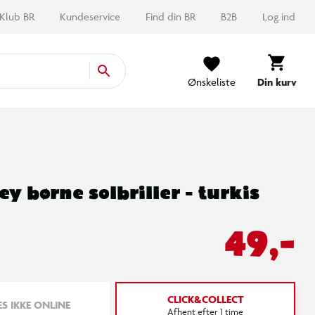
Klub BR
Kundeservice
Find din BR
B2B
Log ind
Ønskeliste
Din kurv
ey børne solbriller - turkis
49,-
CLICK&COLLECT
S IKKE ONLINE
Afhent efter 1 time