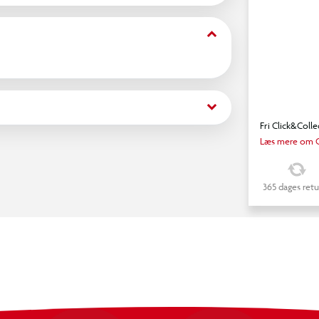
keyboard_arrow_down
keyboard_arrow_down
Fri Click&Colle
Læs mere om C
365 dages retu