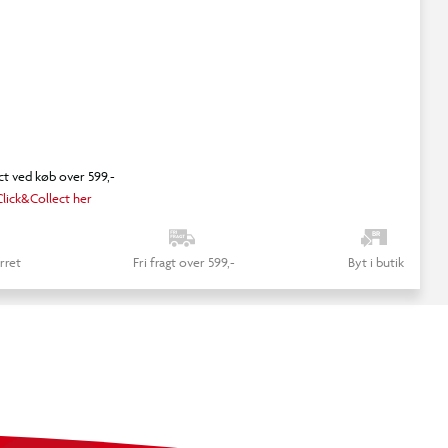
ct ved køb over 599,-
lick&Collect her
rret
Fri fragt over 599,-
Byt i butik