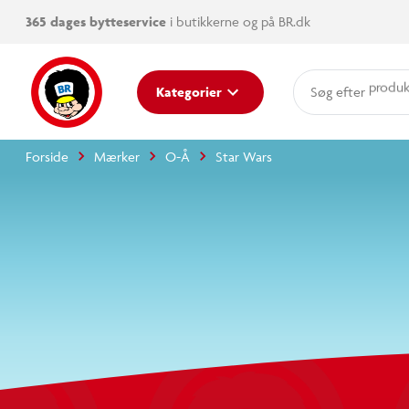
365 dages bytteservice
i butikkerne og på BR.dk
Kategorier
produkter
kategorier
Forside
Mærker
O-Å
Star Wars
mere end 14.000