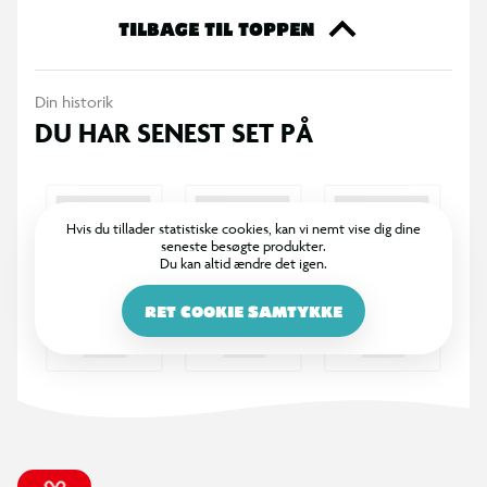
TILBAGE TIL TOPPEN
Flightsene er præcisionsstøbt med en 90° vinkel, hvilket giver
optimal stabilitet og hjælper med at opretholde en jævn og
Din historik
kontrolleret flugt gennem luften. Den lette konstruktion
DU HAR SENEST SET PÅ
bidrager til høj præcision og et rent release.
Denne model leveres i Standard-form med lang længde og
sort design.
Hvis du tillader statistiske cookies, kan vi nemt vise dig dine
seneste besøgte produkter.
Du kan altid ændre det igen.
RET COOKIE SAMTYKKE