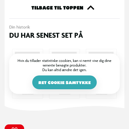
åbner en pakke.
TILBAGE TIL TOPPEN
Indhold:
Din historik
52 kort inkl. 3 nye og tilfældige limited edition kort, og 1 helt
DU HAR SENEST SET PÅ
nyt og eksklusivt signature style-kort (5 at samle i alt).
Alder: 6+
Hvis du tillader statistiske cookies, kan vi nemt vise dig dine
seneste besøgte produkter.
Du kan altid ændre det igen.
RET COOKIE SAMTYKKE