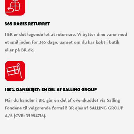
365 DAGES RETURRET
I BR er det legende let at returnere. Vi bytter dine varer med
et smil inden for 365 dage, uanset om du har købt i butik
eller på BR.dk.
100% DANSKEJET: EN DEL AF SALLING GROUP
Når du handler i BR, går en del af overskuddet via Salling
Fondene til velgørende formål! BR ejes af SALLING GROUP
A/S (CVR: 35954716).