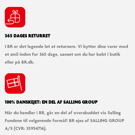
365 DAGES RETURRET
I BR er det legende let at returnere. Vi bytter dine varer med
et smil inden for 365 dage, uanset om du har købt i butik
eller på BR.dk.
100% DANSKEJET: EN DEL AF SALLING GROUP
Når du handler i BR, går en del af overskuddet via Salling
Fondene til velgørende formål! BR ejes af SALLING GROUP
A/S (CVR: 35954716).