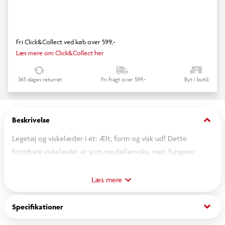
Fri Click&Collect ved køb over 599,-
Læs mere om Click&Collect her
365 dages returret
Fri fragt over 599,-
Byt i butik
keyboard_arrow_down
Beskrivelse
Legetøj og viskelæder i ét: Ælt, form og visk ud! Dette
formbare viskelæder er som modellervoks, men fungerer
samtidig som viskelæder. Fås i 6 forskellige farvevarianter med
glitter: blå, grøn, gul, rosé, lyserød samt abrikosfarvet og er
Læs mere
pakket i en genlukkelig, gennemsigtig æske med fint
TOPModel motiv.
keyboard_arrow_down
Specifikationer