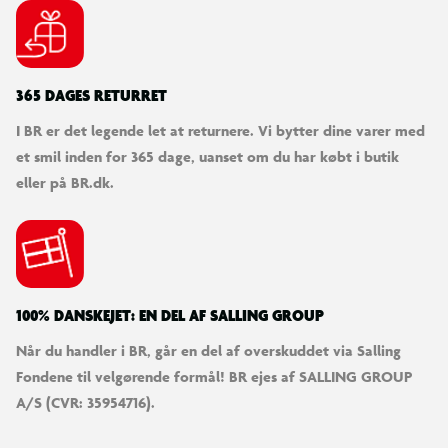
OBS! Varen er assorteret, og en bestemt variant kan ikke
garanteres.
365 DAGES RETURRET
I BR er det legende let at returnere. Vi bytter dine varer med
et smil inden for 365 dage, uanset om du har købt i butik
eller på BR.dk.
100% DANSKEJET: EN DEL AF SALLING GROUP
Når du handler i BR, går en del af overskuddet via Salling
Fondene til velgørende formål! BR ejes af SALLING GROUP
A/S (CVR: 35954716).