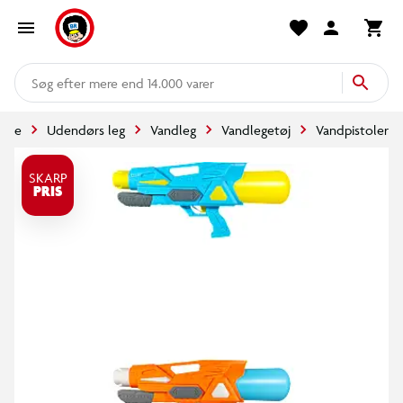
mere end 14.000 varer
side
Udendørs leg
Vandleg
Vandlegetøj
Vandpistoler
SKARP
PRIS