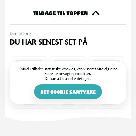
uden konstant genopfyldning. Perfekt til varme sommerdage i
haven, ved poolen eller på stranden, hvor børn kan køle sig
TILBAGE TIL TOPPEN
ned og have det sjovt.
Din historik
Specifikationer
DU HAR SENEST SET PÅ
Stor vandpistol til udendørs vandleg
Længde: 49 cm
Hvis du tillader statistiske cookies, kan vi nemt vise dig dine
seneste besøgte produkter.
Du kan altid ændre det igen.
Stort vandreservoir for længere leg
RET COOKIE SAMTYKKE
God rækkevidde til vandkampe
Leveres i flere farver og designs (assorteret)