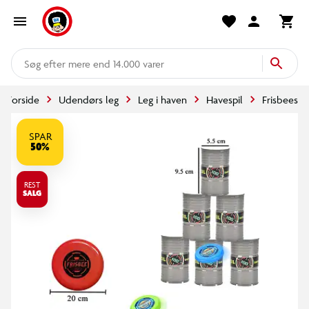
mere end 14.000 varer
Forside
Udendørs leg
Leg i haven
Havespil
Frisbees
SPAR
50%
REST
SALG