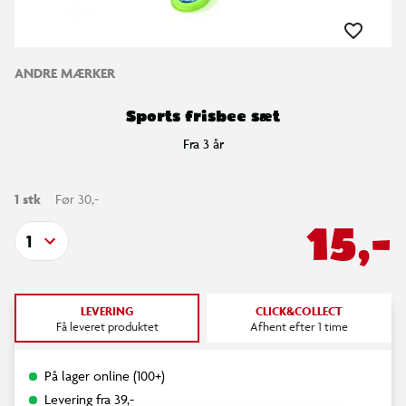
ANDRE MÆRKER
Sports frisbee sæt
Fra 3 år
1 stk
Før 30,-
15,-
1
LEVERING
CLICK&COLLECT
Få leveret produktet
Afhent efter 1 time
På lager online (100+)
Levering fra 39,-