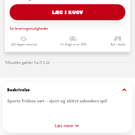
LÆG I KURV
Se leveringsmuligheder
365 dages returret
Fri fragt over 599,-
Byt i butik
Tilbuddet gælder fra 17.3.26
keyboard_arrow_down
Beskrivelse
Sports frisbee sæt – sjovt og aktivt udendørs spil
Få masser af sjov med dette sports frisbee-sæt, som er
perfekt til aktive udendørs lege! Sættet indeholder flere
Læs mere
lette og holdbare frisbees, der er designet til at give timevis