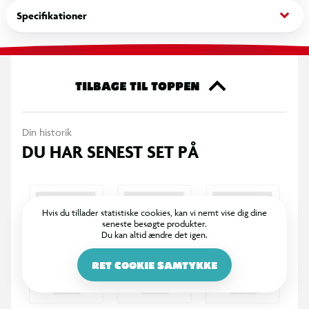
af underholdning for både børn og voksne. Uanset om det er
keyboard_arrow_down
Specifikationer
i haven, parken eller på stranden, vil dette sæt sørge for
masser af grin og konkurrence.
TILBAGE TIL TOPPEN
Din historik
DU HAR SENEST SET PÅ
Hvis du tillader statistiske cookies, kan vi nemt vise dig dine
seneste besøgte produkter.
Du kan altid ændre det igen.
RET COOKIE SAMTYKKE