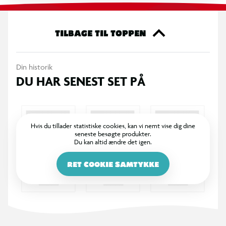
fans af sarte fantasiverdener.
Samlefigur i blindbox – assorteret – én pakke indeholder én
TILBAGE TIL TOPPEN
tilfældig figur.
Din historik
DU HAR SENEST SET PÅ
Hvis du tillader statistiske cookies, kan vi nemt vise dig dine
seneste besøgte produkter.
Du kan altid ændre det igen.
RET COOKIE SAMTYKKE