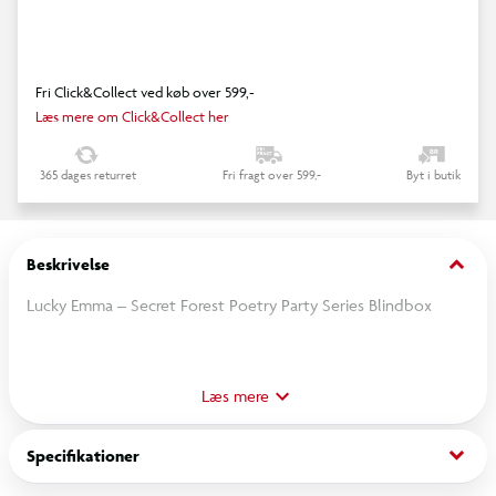
Fri Click&Collect ved køb over 599,-
Læs mere om Click&Collect her
365 dages returret
Fri fragt over 599,-
Byt i butik
keyboard_arrow_down
Beskrivelse
Lucky Emma – Secret Forest Poetry Party Series Blindbox
Lad dig fortrylle af den poetiske stemning i Secret Forest!
Hver figur fra Poetry Party Series er ca. 8 cm høj og imponerer
Læs mere
med fine detaljer og elegante designs.
keyboard_arrow_down
Specifikationer
Blindboxen indeholder en tilfældig samlefigur – perfekt til