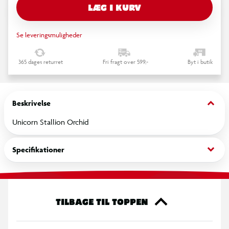
LÆG I KURV
Se leveringsmuligheder
365 dages returret
Fri fragt over 599,-
Byt i butik
keyboard_arrow_down
Beskrivelse
Unicorn Stallion Orchid
keyboard_arrow_down
Specifikationer
TILBAGE TIL TOPPEN