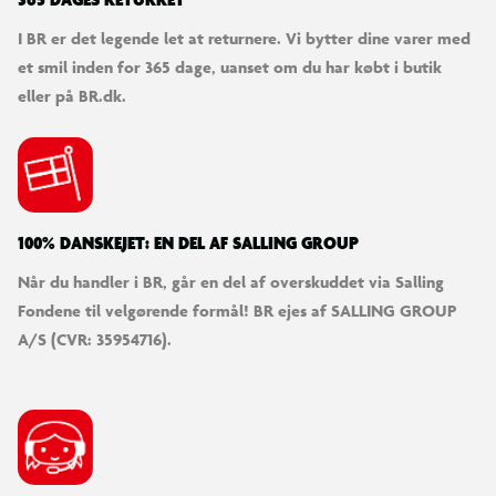
365 DAGES RETURRET
I BR er det legende let at returnere. Vi bytter dine varer med
et smil inden for 365 dage, uanset om du har købt i butik
eller på BR.dk.
100% DANSKEJET: EN DEL AF SALLING GROUP
Når du handler i BR, går en del af overskuddet via Salling
Fondene til velgørende formål! BR ejes af SALLING GROUP
A/S (CVR: 35954716).