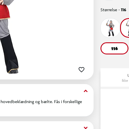
Størrelse -
116
116
Ikke
keyboard_arrow_down
hovedbeklædning og bælte. Fås i forskellige
keyboard_arrow_down