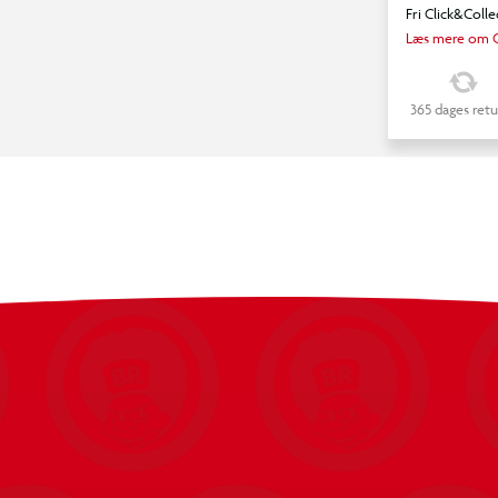
Fri Click&Colle
Læs mere om C
365 dages retu