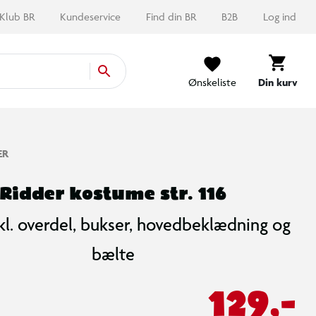
Klub BR
Kundeservice
Find din BR
B2B
Log ind
Ønskeliste
Din kurv
ER
Ridder kostume str. 116
Inkl. overdel, bukser, hovedbeklædning og
bælte
129,-