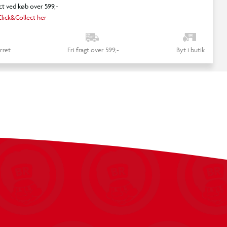
ct ved køb over 599,-
lick&Collect her
rret
Fri fragt over 599,-
Byt i butik