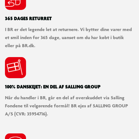
Kombinerer hurtige mikrokontakter med behagelig feedback
365 DAGES RETURRET
for klikresponsive knapper, der holder til selv intens og
I BR er det legende let at returnere. Vi bytter dine varer med
langvarig gaming.
et smil inden for 365 dage, uanset om du har købt i butik
eller på BR.dk.
Razer HyperSpeed Wireless
Ultralav latenstid med 2,4 GHz-forbindelse sikrer stabil og
hurtig respons – perfekt til konkurrencespil på PlayStation 5.
100% DANSKEJET: EN DEL AF SALLING GROUP
Pro-niveau tilpasning
Når du handler i BR, går en del af overskuddet via Salling
Tilpas thumbstick-følsomhed, gem op til 4 indbyggede
Fondene til velgørende formål! BR ejes af SALLING GROUP
profiler, remap 6 programmerbare knapper og meget mere.
A/S (CVR: 35954716).
Konfigurér alt nemt via din mobil eller PC.