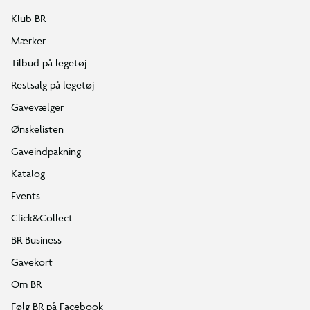
Klub BR
Mærker
Tilbud på legetøj
Restsalg på legetøj
Gavevælger
Ønskelisten
Gaveindpakning
Katalog
Events
Click&Collect
BR Business
Gavekort
Om BR
Følg BR på Facebook