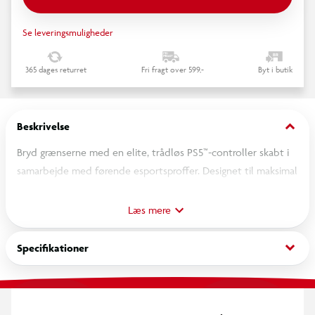
Se leveringsmuligheder
365 dages returret
Fri fragt over 599,-
Byt i butik
keyboard_arrow_down
Beskrivelse
Bryd grænserne med en elite, trådløs PS5™-controller skabt i
samarbejde med førende esportsproffer. Designet til maksimal
ydeevne og med et symmetrisk thumbstick-layout, så du kan
spille på højeste niveau. Et officielt PlayStation™-licenseret
Læs mere
produkt, der også er kompatibelt med PC.
keyboard_arrow_down
Specifikationer
4 aftagelige museklik-bagknapper & 2 claw-grip bumpers
Få lynhurtig respons som på en gaming-mus med 4 aftagelige