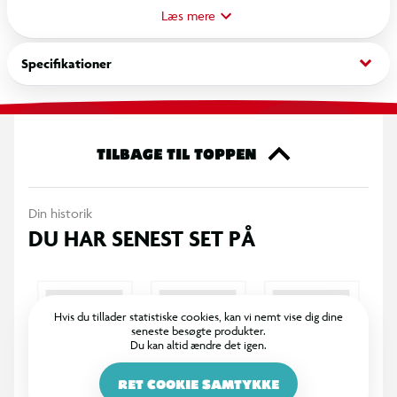
heldragt med flotte detaljer, der får enhver lille bilentusiast
Læs mere
til at føle sig som en ægte stjerne på racerbanen. Perfekt til
udklædningsfester, fastelavn eller leg derhjemme, hvor
keyboard_arrow_down
Specifikationer
fantasien kan få frit løb. Kostumet er behageligt at have på og
nemt at tage af og på, så dit barn hurtigt kan komme ud på
nye eventyr.
TILBAGE TIL TOPPEN
Din historik
DU HAR SENEST SET PÅ
Hvis du tillader statistiske cookies, kan vi nemt vise dig dine
seneste besøgte produkter.
Du kan altid ændre det igen.
RET COOKIE SAMTYKKE