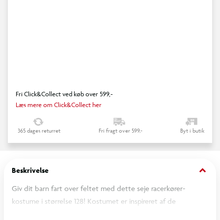
Fri Click&Collect ved køb over 599,-
Læs mere om Click&Collect her
365 dages returret
Fri fragt over 599,-
Byt i butik
keyboard_arrow_down
Beskrivelse
Giv dit barn fart over feltet med dette seje racerkører-
kostume i størrelse 128! Kostumet er inspireret af de
professionelle racerkøreres ikoniske look og består af en