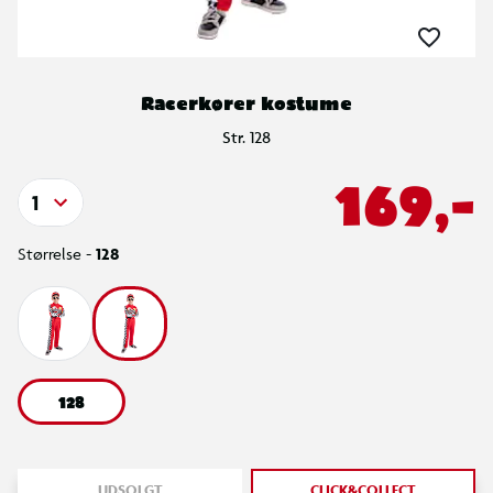
Racerkører kostume
Str. 128
169,-
1
Størrelse -
128
128
UDSOLGT
CLICK&COLLECT