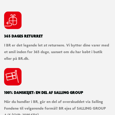
365 DAGES RETURRET
I BR er det legende let at returnere. Vi bytter dine varer med
et smil inden for 365 dage, uanset om du har købt i butik
eller på BR.dk.
100% DANSKEJET: EN DEL AF SALLING GROUP
Når du handler i BR, går en del af overskuddet via Salling
Fondene til velgørende formål! BR ejes af SALLING GROUP
A/S (CVR: 35954716).