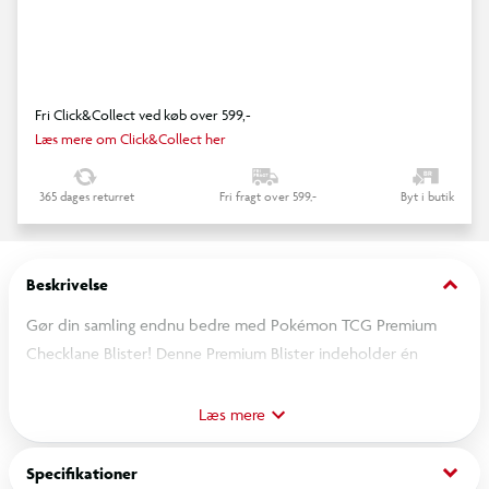
Fri Click&Collect ved køb over 599,-
Læs mere om Click&Collect her
365 dages returret
Fri fragt over 599,-
Byt i butik
keyboard_arrow_down
Beskrivelse
Gør din samling endnu bedre med Pokémon TCG Premium
Checklane Blister! Denne Premium Blister indeholder én
booster fra Mega Evolutions - Chaos Rising sammen med 3
eksklusive kampagnekort med enten Trapinch, Vibrava og
Læs mere
Flygon eller Pawmi, Pawmo og Pawmot samt en mønt.
keyboard_arrow_down
Specifikationer