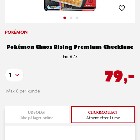
POKÉMON
Pokémon Chaos Rising Premium Checklane
Fra 6 år
79,-
1
Max 6 per kunde
UDSOLGT
CLICK&COLLECT
Ikke på lager online
Afhent efter 1 time