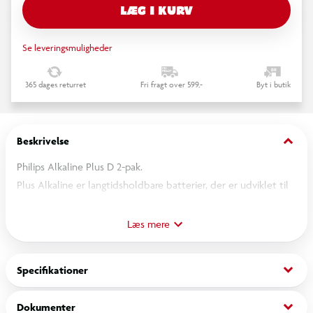
LÆG I KURV
Se leveringsmuligheder
365 dages returret
Fri fragt over 599,-
Byt i butik
keyboard_arrow_down
Beskrivelse
Philips Alkaline Plus D 2-pak.
Plus Alkaline er langtidsholdbare batterier, der er udviklet til
at levere pålidelig strøm og lang levetid til de enheder, vi
bruger i hverdagen – fjernbetjeninger, radioer, lommelygter,
Læs mere
mus, tastaturer og meget mere. Plus Alkaline-batterier bevarer
deres ydeevne og er klar til brug i op til 10 år.
keyboard_arrow_down
Specifikationer
keyboard_arrow_down
Dokumenter