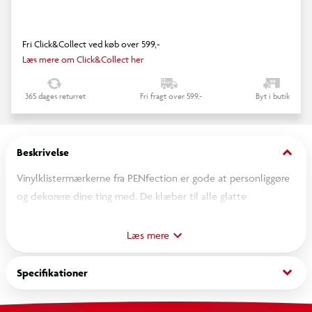
Fri Click&Collect ved køb over 599,-
Læs mere om Click&Collect her
365 dages returret
Fri fragt over 599,-
Byt i butik
keyboard_arrow_down
Beskrivelse
Vinylklistermærkerne fra PENfection er gode at personliggøre
og dekorere dine ting med. De klæber til alle glatte
overflader, f.eks. mobiltelefoncovers, bærbare computere,
madkasser, drikkedunke eller PENfection-krus. Sættet
Læs mere
indeholder 2 ark klistermærker med farverige motiver, tekster
og bogstaver
keyboard_arrow_down
Specifikationer