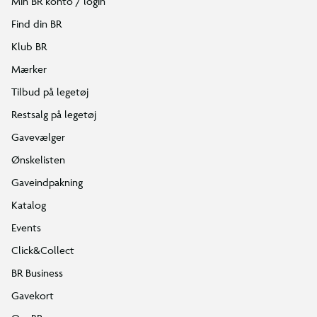
Min BR konto / login
Find din BR
Klub BR
Mærker
Tilbud på legetøj
Restsalg på legetøj
Gavevælger
Ønskelisten
Gaveindpakning
Katalog
Events
Click&Collect
BR Business
Gavekort