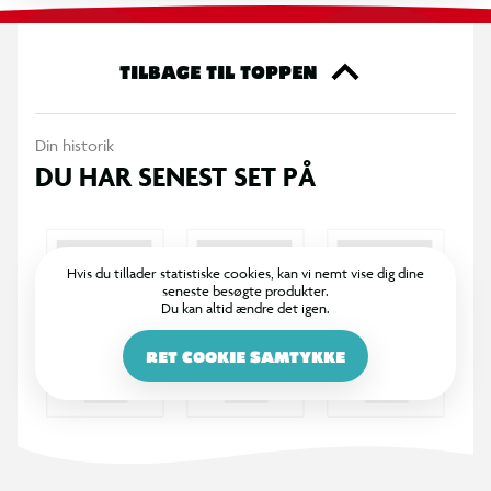
hvidstribet inderfor samt sort lynlåsring, og svag rosa med
mønstret print i rødlige farver, rød- og pinkstribet inderfor
samt rød lynlåsring.
TILBAGE TIL TOPPEN
OBS! Varen er assorteret, og bestemt variant kan ikke
Din historik
garanteres
DU HAR SENEST SET PÅ
Hvis du tillader statistiske cookies, kan vi nemt vise dig dine
seneste besøgte produkter.
Du kan altid ændre det igen.
RET COOKIE SAMTYKKE