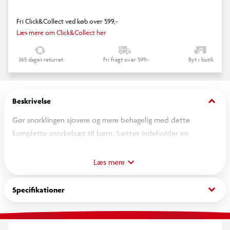
Fri Click&Collect ved køb over 599,-
Læs mere om Click&Collect her
365 dages returret
Fri fragt over 599,-
Byt i butik
keyboard_arrow_down
Beskrivelse
Gør snorklingen sjovere og mere behagelig med dette
komplette snorkelsæt til børn. Sættet indeholder en
dykkermaske i blød silikone med hærdet glas for øget
sikkerhed og perfekt pasform. Den brede tekstilrem sikrer god
Læs mere
komfort og nem justering, mens den integrerede
snorkelholder holder snorklen sikkert på plads.
keyboard_arrow_down
Specifikationer
Snorklen har et roterbart og aftageligt mundstykke,
der gør rengøringen enkel og hygiejnisk. Ideel til både