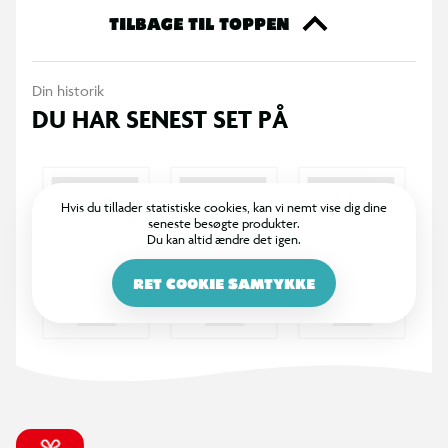
pool og strand.
TILBAGE TIL TOPPEN
Dykkermaske i silikone med perfekt pasform
Din historik
DU HAR SENEST SET PÅ
Hærdet glas for øget sikkerhed og klart udsyn
Bred tekstilrem med integreret snorkelholder
Hvis du tillader statistiske cookies, kan vi nemt vise dig dine
seneste besøgte produkter.
Roterbart, aftageligt mundstykke for nem rengøring
Du kan altid ændre det igen.
Perfekt til børn, der elsker at udforske under vandet
RET COOKIE SAMTYKKE