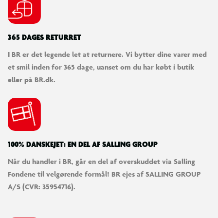
365 DAGES RETURRET
I BR er det legende let at returnere. Vi bytter dine varer med
et smil inden for 365 dage, uanset om du har købt i butik
eller på BR.dk.
100% DANSKEJET: EN DEL AF SALLING GROUP
Når du handler i BR, går en del af overskuddet via Salling
Fondene til velgørende formål! BR ejes af SALLING GROUP
A/S (CVR: 35954716).