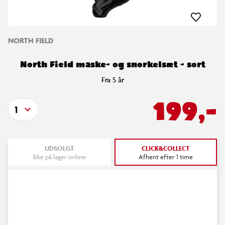
NORTH FIELD
North Field maske- og snorkelsæt - sort
Fra 5 år
199,-
1
UDSOLGT
CLICK&COLLECT
Ikke på lager online
Afhent efter 1 time