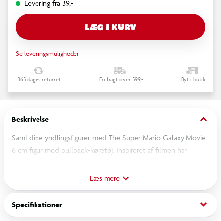
Levering fra 39,-
LÆG I KURV
Se leveringsmuligheder
365 dages returret
Fri fragt over 599,-
Byt i butik
keyboard_arrow_down
Beskrivelse
Saml dine yndlingsfigurer med The Super Mario Galaxy Movie
6 cm figur med pullback-køretøj. Inspireret af filmen har
figuren en unik bevægelighed, der gør det muligt for ham at
sidde på sin motorcykel. Træk den tilbage og se den køre!
Læs mere
Wave 1 indeholder Mario og Luigi. Du kan samle dem alle!
keyboard_arrow_down
Specifikationer
OBS! Varen er assorteret, og bestemt variant kan ikke