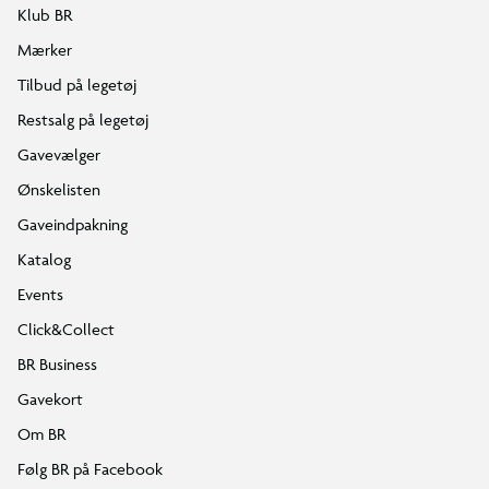
Klub BR
Mærker
Tilbud på legetøj
Restsalg på legetøj
Gavevælger
Ønskelisten
Gaveindpakning
Katalog
Events
Click&Collect
BR Business
Gavekort
Om BR
Følg BR på Facebook