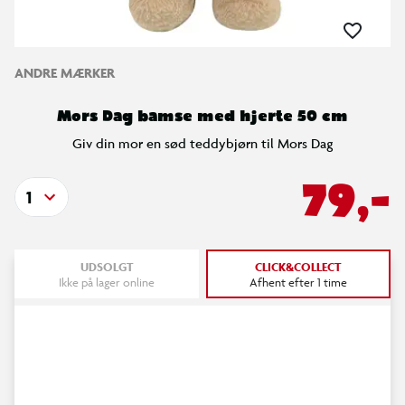
ANDRE MÆRKER
Mors Dag bamse med hjerte 50 cm
Giv din mor en sød teddybjørn til Mors Dag
79,-
1
UDSOLGT
CLICK&COLLECT
Ikke på lager online
Afhent efter 1 time