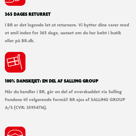
365 DAGES RETURRET
I BR er det legende let at returnere. Vi bytter dine varer med
et smil inden for 365 dage, uanset om du har købt i butik
eller på BR.dk.
100% DANSKEJET: EN DEL AF SALLING GROUP
Når du handler i BR, går en del af overskuddet via Salling
Fondene til velgørende formål! BR ejes af SALLING GROUP
A/S (CVR: 35954716).