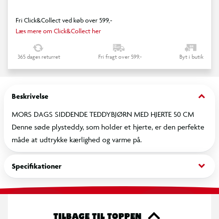
Fri Click&Collect ved køb over 599,-
Læs mere om Click&Collect her
365 dages returret
Fri fragt over 599,-
Byt i butik
keyboard_arrow_down
Beskrivelse
MORS DAGS SIDDENDE TEDDYBJØRN MED HJERTE 50 CM
Denne søde plysteddy, som holder et hjerte, er den perfekte
måde at udtrykke kærlighed og varme på.
keyboard_arrow_down
Specifikationer
TILBAGE TIL TOPPEN