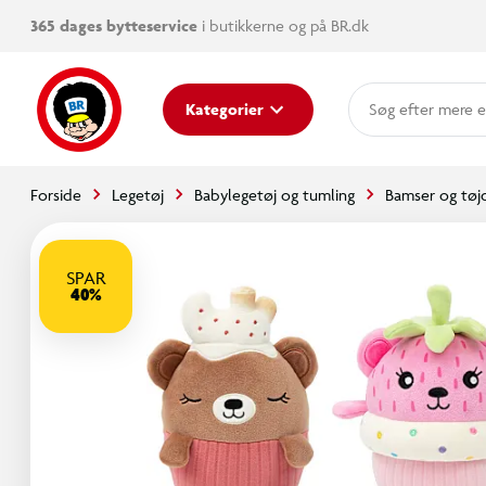
365 dages bytteservice
i butikkerne og på BR.dk
mere e
Kategorier
Forside
Legetøj
Babylegetøj og tumling
Bamser og tøj
SPAR
40%