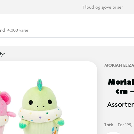
Tilbud og sjove priser
nd 14.000 varer
dyr
MORIAH ELIZ
Moria
cm –
Assorter
1 stk
Før 199,-