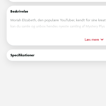
Beskrivelse
Moriah Elizabeth, den populære YouTuber, kendt for sine krea
kan du samle og unbox hendes nyeste samling af Mystery Plys m
at samle på som Pickle, Derp, Cotton Kitties, Hot Cocoa Bear, 
Læs mere
Hver Mystery Plys kommer i en blindboks for en overraskende 
med samlerplakaten, der følger med! Disse søde bamser er lavet
Specifikationer
kramme. En Moriah Elizabeth Mystery Plys er den perfekte gave 
kreativitet! Tjek også Moriah Elizabeths YouTube-kanal for at 
karakterer!
OBS! Varen er assorteret, og en bestemt variant kan ikke garant