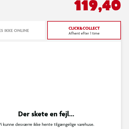
119,40
CLICK&COLLECT
S IKKE ONLINE
Afhent efter 1 time
Der skete en fejl...
Vi kunne desværre ikke hente tilgængelige varehuse.