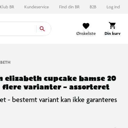
Klub BR
Kundeservice
Find din BR
B2B
Log ind
Ønskeliste
Din kurv
ABETH
h elizabeth cupcake bamse 20
 flere varianter – assorteret
et - bestemt variant kan ikke garanteres