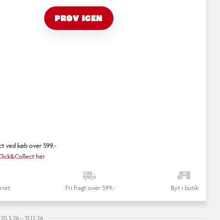
PRØV IGEN
ct ved køb over 599,-
lick&Collect her
rret
Fri fragt over 599,-
Byt i butik
0.3.26 - 31.12.26