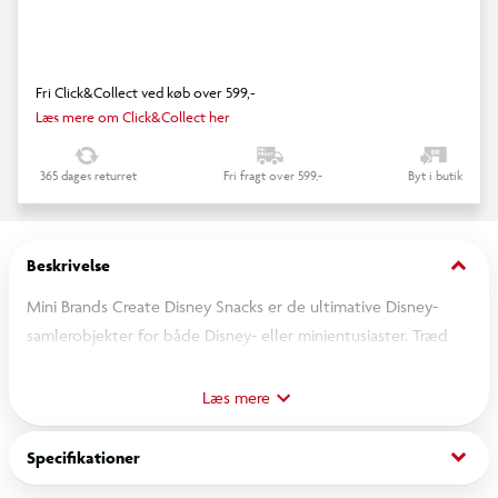
Fri Click&Collect ved køb over 599,-
Læs mere om Click&Collect her
365 dages returret
Fri fragt over 599,-
Byt i butik
keyboard_arrow_down
Beskrivelse
Mini Brands Create Disney Snacks er de ultimative Disney-
samlerobjekter for både Disney- eller minientusiaster. Træd
ind i den magiske legeverden med Mini Brands Create Disney
Snacks, hvor du kan bringe dine favoritter fra Disney til live i
Læs mere
den sødeste miniature snackform nogensinde! Disse mini-
samlerobjekter er en absolut nødvendighed for enhver
keyboard_arrow_down
Specifikationer
Disney- eller mini-elsker, der ønsker at tilføje lidt Disney-magi