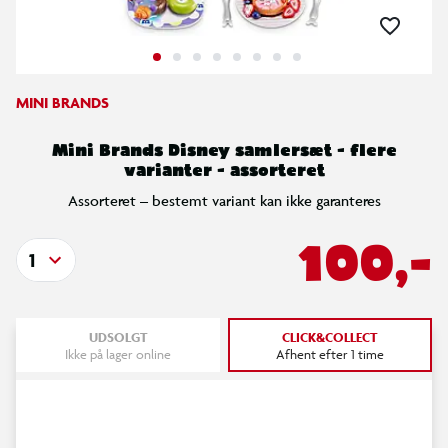
MINI BRANDS
Mini Brands Disney samlersæt - flere
varianter - assorteret
Assorteret – bestemt variant kan ikke garanteres
100,-
1
UDSOLGT
CLICK&COLLECT
Ikke på lager online
Afhent efter 1 time