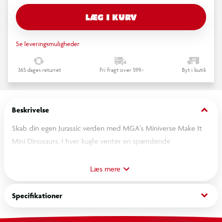
LÆG I KURV
Se leveringsmuligheder
365 dages returret
Fri fragt over 599,-
Byt i butik
keyboard_arrow_down
Beskrivelse
Skab din egen Jurassic verden med MGA's Miniverse Make It
Mini Dinosaurs. I hver kugle venter en spændende
overraskelse, når du skal unboxe din yndlings Jurassic Park
mini. Du kan skabe din egen Jurassic Park mini med rigtige
Læs mere
funktioner, og når du er færdig, kan du forvandle kapslen til et
flot udstillingsdisplay, hvor du kan vise dine kreationer frem.
keyboard_arrow_down
Specifikationer
Hver pakke indeholder unikke ting, som du kan skabe din egen
Jurassic Park mini ud af. Fra 8 år.