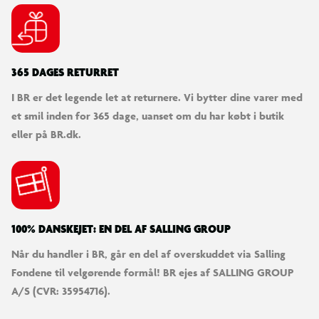
365 DAGES RETURRET
I BR er det legende let at returnere. Vi bytter dine varer med
et smil inden for 365 dage, uanset om du har købt i butik
eller på BR.dk.
100% DANSKEJET: EN DEL AF SALLING GROUP
Når du handler i BR, går en del af overskuddet via Salling
Fondene til velgørende formål! BR ejes af SALLING GROUP
A/S (CVR: 35954716).