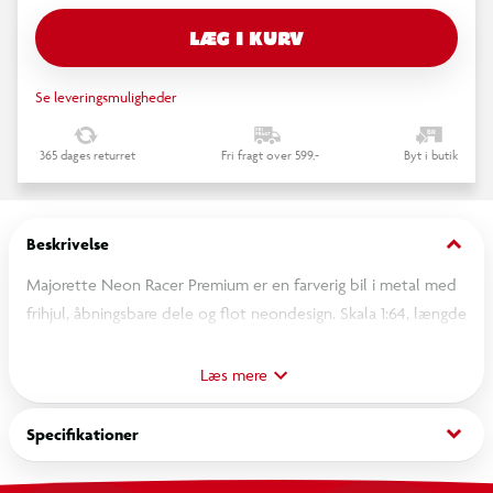
LÆG I KURV
Se leveringsmuligheder
365 dages returret
Fri fragt over 599,-
Byt i butik
keyboard_arrow_down
Beskrivelse
Majorette Neon Racer Premium er en farverig bil i metal med
frihjul, åbningsbare dele og flot neondesign. Skala 1:64, længde
7,5 cm.
Læs mere
OBS! Varen er assorteret, og bestemt variant kan ikke
garanteres
keyboard_arrow_down
Specifikationer