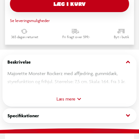
LÆG I KURV
Se leveringsmuligheder
365 dages returret
Fri fragt over 599,-
Byt i butik
keyboard_arrow_down
Beskrivelse
Majorette Monster Rockerz med affjedring, gummidæk,
styrefunktion og frihjul. Størrelse: 7,5 cm. Skala: 1:64. Fra 3 år.
OBS! Varen er assorteret, og bestemt variant kan ikke
Læs mere
garanteres
keyboard_arrow_down
Specifikationer