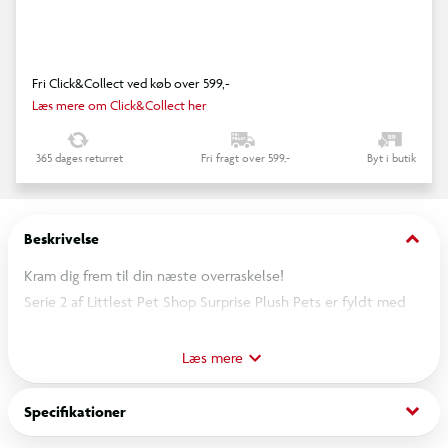
Fri Click&Collect ved køb over 599,-
Læs mere om Click&Collect her
365 dages returret
Fri fragt over 599,-
Byt i butik
keyboard_arrow_down
Beskrivelse
Kram dig frem til din næste overraskelse!
Serie 2 af Littlest Pet Shop Surprise Plush Pets er fyldt med
endnu mere nuttethed og byder på 12 nye venner med store
øjne, bløde teksturer og masser af kramme-kvalitet.
Læs mere
De søde bamser er skjult i en farverig, stabelbar kapsel –
perfekt til gaver, samling eller byt med dine venner!
keyboard_arrow_down
Specifikationer