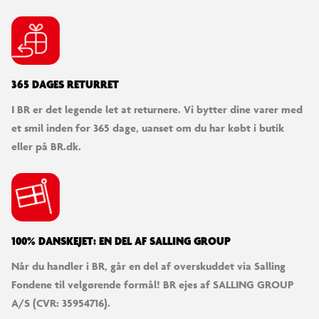
365 DAGES RETURRET
I BR er det legende let at returnere. Vi bytter dine varer med
et smil inden for 365 dage, uanset om du har købt i butik
eller på BR.dk.
100% DANSKEJET: EN DEL AF SALLING GROUP
Når du handler i BR, går en del af overskuddet via Salling
Fondene til velgørende formål! BR ejes af SALLING GROUP
A/S (CVR: 35954716).