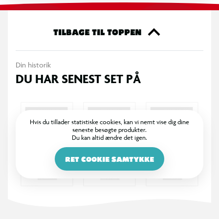
kan sættes fast på rygsække, nøgleringe og meget mere. Og
her kommer det sjove twist – de er designet til at kunne
clipses sammen! Sammensæt dem til din helt egen LPS-kæde
TILBAGE TIL TOPPEN
og vis din samling frem med stil.
Din historik
Alder: 4+
DU HAR SENEST SET PÅ
OBS! Varen er assorteret, og bestemt variant kan ikke
garanteres
Hvis du tillader statistiske cookies, kan vi nemt vise dig dine
seneste besøgte produkter.
Du kan altid ændre det igen.
RET COOKIE SAMTYKKE