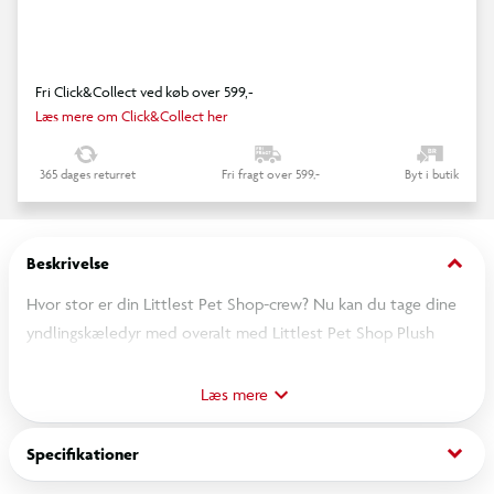
Fri Click&Collect ved køb over 599,-
Læs mere om Click&Collect her
365 dages returret
Fri fragt over 599,-
Byt i butik
keyboard_arrow_down
Beskrivelse
Hvor stor er din Littlest Pet Shop-crew? Nu kan du tage dine
yndlingskæledyr med overalt med Littlest Pet Shop Plush
Danglers! Denne nye samleserie indeholder 8 bløde og
krammevenlige plysdyr med broderede detaljer, klare farver
Læs mere
og de ikoniske store LPS-øjne.
keyboard_arrow_down
Specifikationer
Hvert plyskæledyr måler ca. 9 cm og har en clip, så de nemt