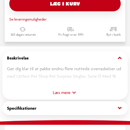
LÆG I KURV
Se leveringsmuligheder
365 dages returret
Fri fragt over 599,-
Byt i butik
keyboard_arrow_down
Beskrivelse
Gør dig klar til at pakke endnu flere nuttede overraskelser ud
med Littlest Pet Shop Pet Surprise Singles, Serie 5! Med 18
nye bobblin’-kæledyr at opdage hylder denne kollektion
personlighed, mode og stil. Hver pungformet æske gemmer på
Læs mere
1 mystery-kæledyr, 1 tematilbehør og et samlekort, der
afslører dit kæledyrs personlighed og sjældenhed.
keyboard_arrow_down
Specifikationer
Denne sæson introducerer fanfavoritter som den legesyge
hamster, den søde gris og den loyale golden retriever – plus