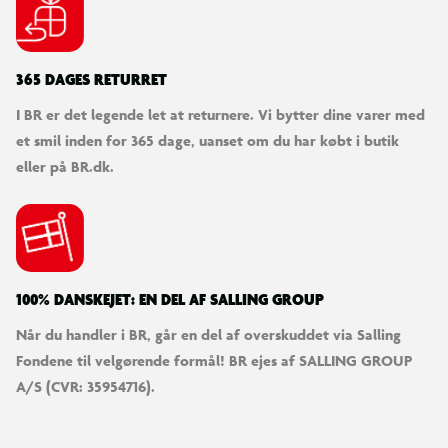
18 kæledyr at samle: Serie 5 byder på 18 helt nye kæledyr med
stærke farver og friske designs, så børn kan opbygge deres
365 DAGES RETURRET
drømmehold af bobblin’, stilfulde og helt igennem bedårende
I BR er det legende let at returnere. Vi bytter dine varer med
venner.
et smil inden for 365 dage, uanset om du har købt i butik
eller på BR.dk.
1 samlekort inkluderet: Lær hvert kæledyrs sjældenhed,
personlighed og niveau at kende! Samlekortene gør det nemt
at holde styr på dine favoritter og fuldende hver serie i LPS-
universet.
100% DANSKEJET: EN DEL AF SALLING GROUP
Alder: 4+
Når du handler i BR, går en del af overskuddet via Salling
OBS! Varen er assorteret, og bestemt variant kan ikke
Fondene til velgørende formål! BR ejes af SALLING GROUP
garanteres
A/S (CVR: 35954716).