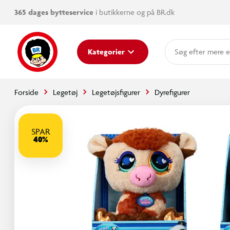
365 dages bytteservice
i butikkerne og på BR.dk
mere e
Kategorier
Forside
Legetøj
Legetøjsfigurer
Dyrefigurer
SPAR
40%