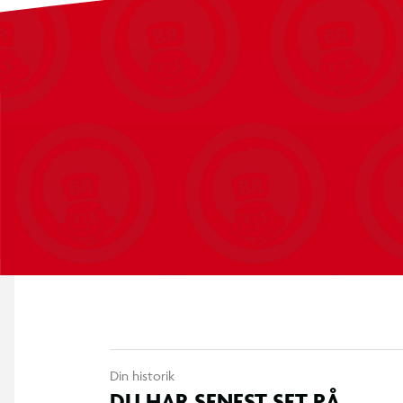
Alder: 4+
OBS! Varen er assorteret, og bestemt variant kan ikke garan
Din historik
DU HAR SENEST SET PÅ