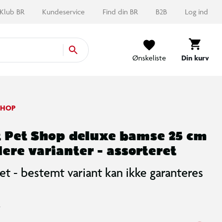
Klub BR
Kundeservice
Find din BR
B2B
Log ind
Ønskeliste
Din kurv
 SHOP
st Pet Shop deluxe bamse 25 cm
flere varianter - assorteret
et - bestemt variant kan ikke garanteres
-