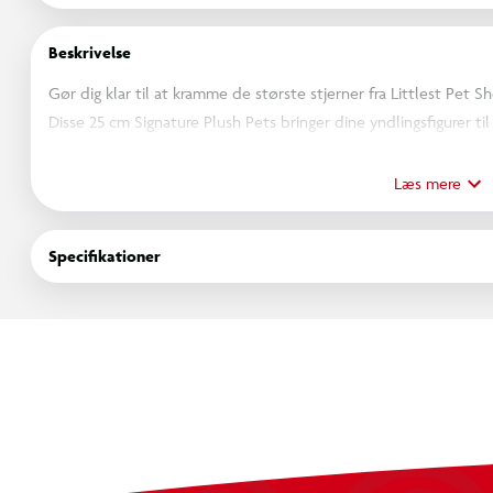
Beskrivelse
Gør dig klar til at kramme de største stjerner fra Littlest Pet S
Disse 25 cm Signature Plush Pets bringer dine yndlingsfigurer t
er lavet af blødt, langhåret stof og har levende broderede deta
halsbånd, som fans straks vil genkende.
Læs mere
Saml alle 3 nuttede kæledyr – en stilfuld panda, en glad pingv
Specifikationer
unikke farver, personlighed og charme.
Uanset om du vil give en gave, samle eller finde din næste hyg
varme og stil.
Indeholder:
1 x 25 cm bamse