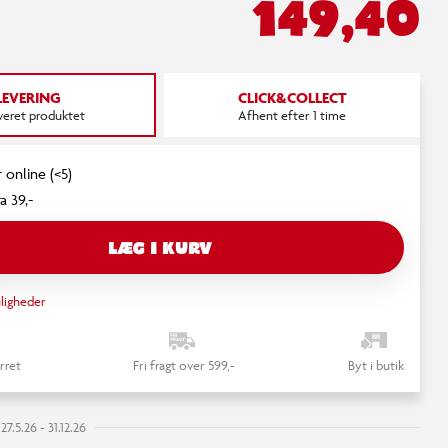
149,40
LEVERING
CLICK&COLLECT
everet produktet
Afhent efter 1 time
 online (<5)
a 39,-
LÆG I KURV
ligheder
rret
Fri fragt over 599,-
Byt i butik
7.5.26 - 31.12.26