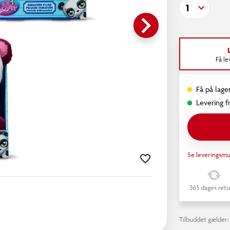
1
keyboard_arrow_right
Få l
Få på lager
Levering fr
Se leveringsmu
365 dages retu
Tilbuddet gælder: 2