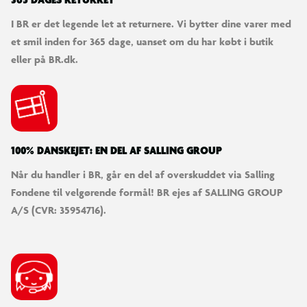
365 DAGES RETURRET
I BR er det legende let at returnere. Vi bytter dine varer med
et smil inden for 365 dage, uanset om du har købt i butik
eller på BR.dk.
100% DANSKEJET: EN DEL AF SALLING GROUP
Når du handler i BR, går en del af overskuddet via Salling
Fondene til velgørende formål! BR ejes af SALLING GROUP
A/S (CVR: 35954716).