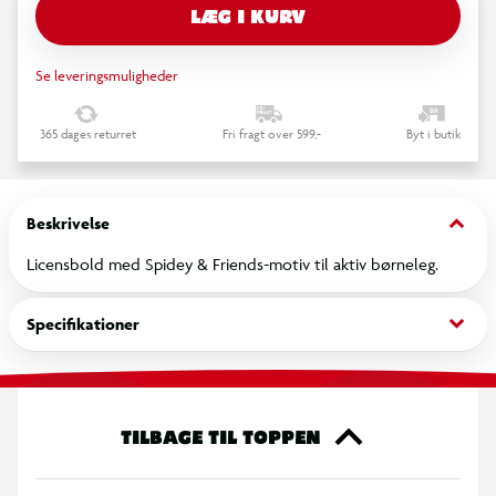
LÆG I KURV
Se leveringsmuligheder
365 dages returret
Fri fragt over 599,-
Byt i butik
keyboard_arrow_down
Beskrivelse
Licensbold med Spidey & Friends-motiv til aktiv børneleg.
keyboard_arrow_down
Specifikationer
TILBAGE TIL TOPPEN