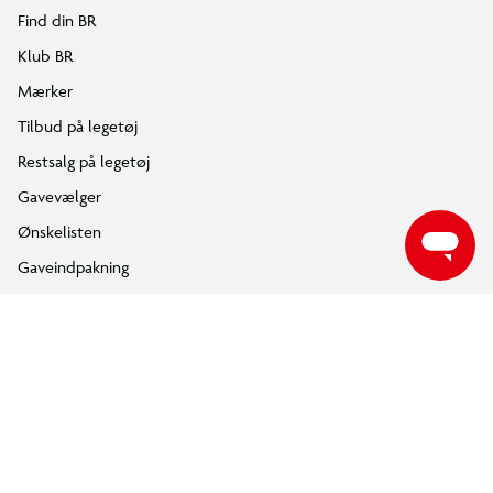
Find din BR
Klub BR
Mærker
Tilbud på legetøj
Restsalg på legetøj
Gavevælger
Ønskelisten
Gaveindpakning
Katalog
Events
Click&Collect
BR Business
Gavekort
Om BR