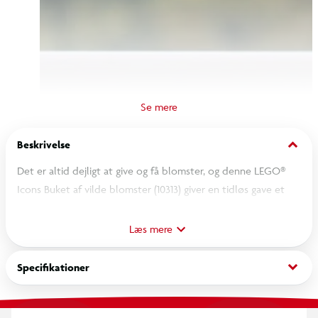
keyboard_arrow_down
Beskrivelse
Det er altid dejligt at give og få blomster, og denne LEGO®
Icons Buket af vilde blomster (10313) giver en tidløs gave et
kreativt twist. Hvorfor ikke fejre den næste særlige anledning
ved at sende blomster, der aldrig visner eller skal vandes, til
Læs mere
en, du holder af?
keyboard_arrow_down
Specifikationer
Lad kreativiteten blomstre
Buketten er lavet udelukkende af komplekse LEGO