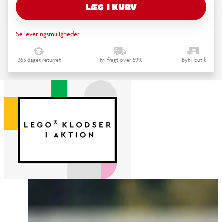
LÆG I KURV
Se leveringsmuligheder
365 dages returret
Fri fragt over 599,-
Byt i butik