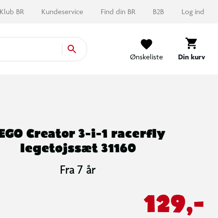
Klub BR
Kundeservice
Find din BR
B2B
Log ind
Ønskeliste
Din kurv
EGO Creator 3-i-1 racerfly
legetøjssæt 31160
Fra 7 år
129,-