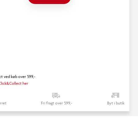
ct ved køb over 599,-
lick&Collect her
rret
Fri fragt over 599,-
Byt i butik