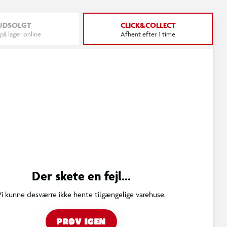
UDSOLGT
CLICK&COLLECT
 på lager online
Afhent efter 1 time
Der skete en fejl...
Vi kunne desværre ikke hente tilgængelige varehuse.
PRØV IGEN