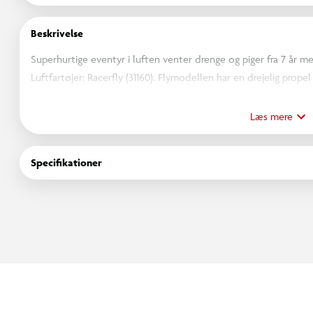
Beskrivelse
Superhurtige eventyr i luften venter drenge og piger fra 7 år 
Luftfartøjer: Racerfly (31160). Flymodellen har en drejelig prope
jorden, og en klodsbygget udstillingsstand.
Læs mere
Børn kan vælge at bygge 3 forskellige fantastiske fartøjer: et l
et legetøjsjetfly med bevægelige hjul og en helikoptermodel m
Specifikationer
udstilles på en klodsbygget stand, og sættet er en imponerende 
fantasifulde, actionfyldte historier.
LEGO Creator 3-i-1-byggesæt er fantastiske gaver til børn og om
kan bygges og ombygges. 3-i-1-legetøjssæt inspirerer til fantas
imponerende udvalg, der appellerer til børns største passioner,
detaljerede huse. Bemærk, at modellerne ikke kan bygges på é