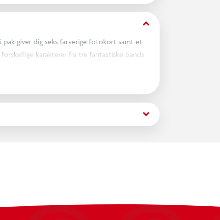
keyboard_arrow_down
6-pak giver dig seks farverige fotokort samt et
 forskellige karakterer fra tre fantastiske bands
er pynt dit rum med dine yndlingsidoler.
keyboard_arrow_down
ranteres.