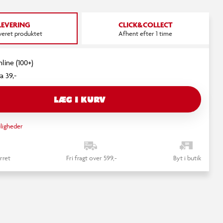
LEVERING
CLICK&COLLECT
everet produktet
Afhent efter 1 time
nline (100+)
a 39,-
LÆG I KURV
ligheder
rret
Fri fragt over 599,-
Byt i butik