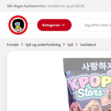
365 dages bytteservice
i butikkerne og på BR.dk
mere e
Kategorier
Forside
Spil og underholdning
Spil
Samlekort