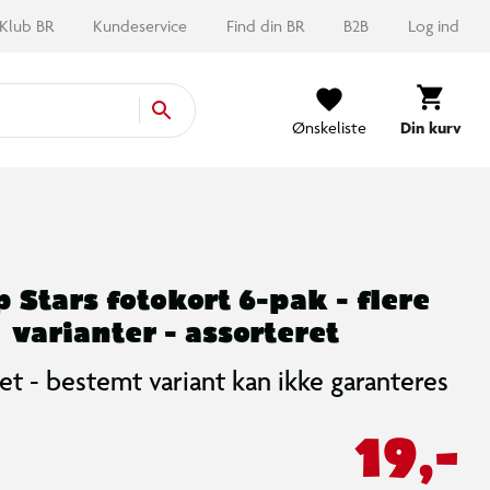
Klub BR
Kundeservice
Find din BR
B2B
Log ind
Ønskeliste
Din kurv
 Stars fotokort 6-pak - flere
varianter - assorteret
et - bestemt variant kan ikke garanteres
19,-