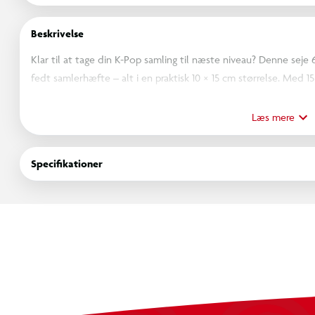
Beskrivelse
Klar til at tage din K-Pop samling til næste niveau? Denne seje 
fedt samlerhæfte – alt i en praktisk 10 × 15 cm størrelse. Med 15
ved du aldrig, hvilke stjerner du får! Byt dem, vis dem frem ell
Læs mere
Den perfekte måde at holde K-Pop vibes i live!
Specifikationer
Saml. Byt. Slay!
OBS! Varen er assorteret, og en bestemt variant kan ikke ga