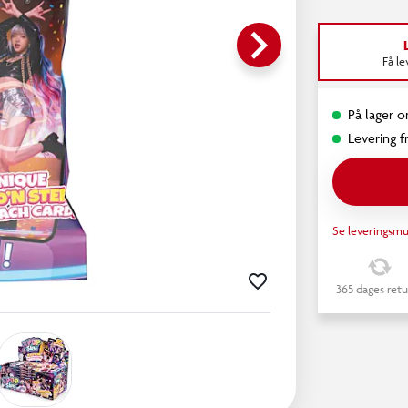
keyboard_arrow_right
Få l
På lager o
Levering fr
Se leveringsmu
365 dages retu