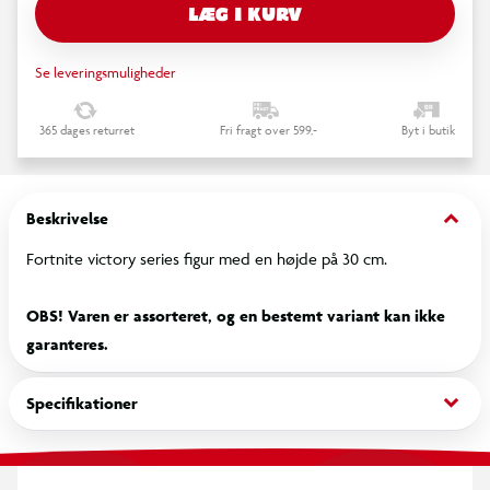
LÆG I KURV
Se leveringsmuligheder
365 dages returret
Fri fragt over 599,-
Byt i butik
keyboard_arrow_down
Beskrivelse
Fortnite victory series figur med en højde på 30 cm.
OBS! Varen er assorteret, og en bestemt variant kan ikke
garanteres.
keyboard_arrow_down
Specifikationer