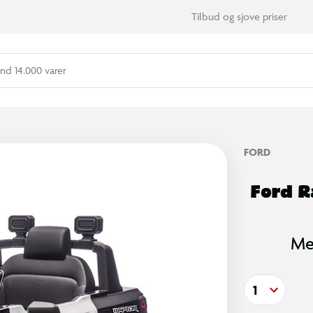
Tilbud og sjove priser
nd 14.000 varer
FORD
Ford R
Med
1