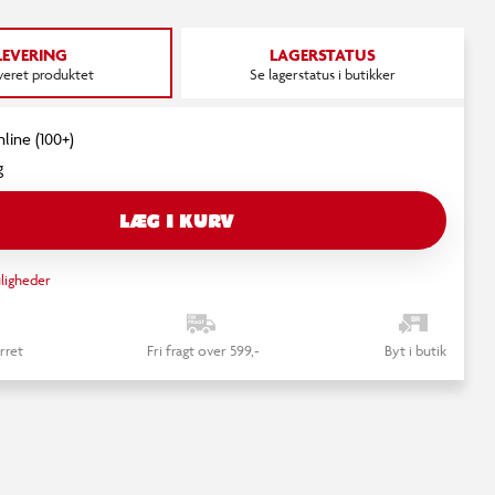
LEVERING
LAGERSTATUS
everet produktet
Se lagerstatus i butikker
nline (100+)
g
LÆG I KURV
ligheder
rret
Fri fragt over 599,-
Byt i butik