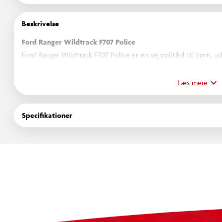
Beskrivelse
Ford Ranger Wildtrack F707 Police
Ford Ranger Wildtrack F707 Police er en sej politibil til børn, u
og lædersæde. Perfekt til små betjente, der vil cruise rundt m
medfølgende fjernbetjening kan en voksen nemt overtage styring
Læs mere
Specifikationer:
Specifikationer
Anbefalet alder: +3 år
Gear: 3 fremadgående og 1 bakgear
Hastighed: 3–5 km/t
Batteri: 10.8V/5Ah Li-Ion
Køretid: op til 60 minutter
Motor: 2 × 12V 30W
Funktioner: Lys, lyd og musik
Volumenknap