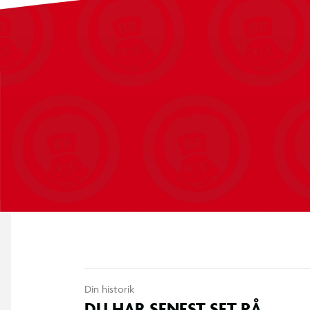
Fjernbetjening 2.4 GHz
Lædersæde
Støddæmper
Mulighed for MP3- og SD-tilslutning
Sidespejle
Sikkerhedssele
Maks. brugervægt: 30 kg
Størrelse: 105 × 65 × 60 cm
Emballage: 106 × 57 × 35,5 cm
Nettovægt: 15,1 kg
Bruttovægt: 18,6 kg
Oplader medfølger
Din historik
DU HAR SENEST SET PÅ