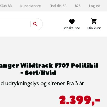
Klub BR
Kundeservice
Find din BR
B2B
Log ind
Ønskeliste
Din kurv
anger Wildtrack F707 Politibil
- Sort/Hvid
 udrykningslys og sirener Fra 3 år
2.399,-