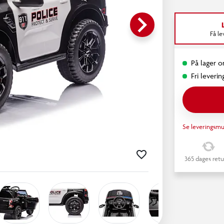
keyboard_arrow_right
Få l
På lager o
Fri leverin
Se leveringsmu
365 dages retu