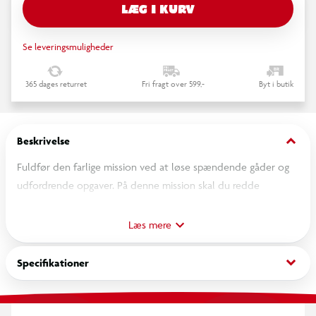
LÆG I KURV
Se leveringsmuligheder
365 dages returret
Fri fragt over 599,-
Byt i butik
keyboard_arrow_down
Beskrivelse
Fuldfør den farlige mission ved at løse spændende gåder og
udfordrende opgaver. På denne mission skal du redde
professor Lostinski og finde den forsvundne
krypteringsmaskine i et gammelt skibsvrag. Det bliver ikke helt
Læs mere
nemt ... men med lidt snu og snilde, klarer du den helt sikkert!
En opgavebog fuld af gåder for alle, der elsker spænding og
keyboard_arrow_down
Specifikationer
underholdning! Opgaverne løses ved hjælp af klistermærkerne
i midten. Der er løsninger bagerst i bogen. Fra ca. 8 år Løs også
de andre udfordrende mysterie-bøger i Escape-serien: