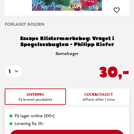
FORLAGET BOLDEN
Escape Klistermærkebog: Vraget i
Spøgelsesbugten - Philipp Kiefer
Børnebøger
30,-
1
LEVERING
CLICK&COLLECT
Få leveret produktet
Afhent efter 1 time
På lager online (100+)
Levering fra 39,-