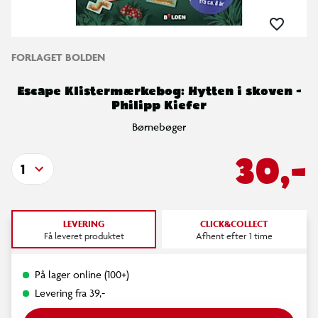
FORLAGET BOLDEN
Escape Klistermærkebog: Hytten i skoven -
Philipp Kiefer
Børnebøger
30,-
1
LEVERING
CLICK&COLLECT
Få leveret produktet
Afhent efter 1 time
På lager online (100+)
Levering fra 39,-