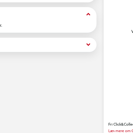
keyboard_arrow_down
r.
keyboard_arrow_down
Fri Click&Colle
Læs mere om C