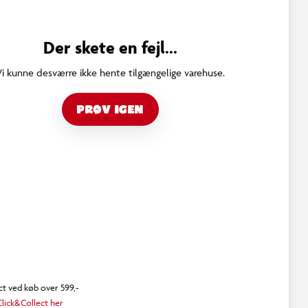
Der skete en fejl...
Vi kunne desværre ikke hente tilgængelige varehuse.
PRØV IGEN
ct ved køb over 599,-
lick&Collect her