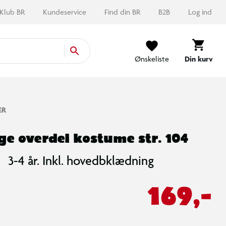
Klub BR
Kundeservice
Find din BR
B2B
Log ind
Ønskeliste
Din kurv
ER
ge overdel kostume str. 104
3-4 år. Inkl. hovedbklædning
169,-