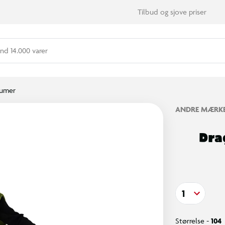
Tilbud og sjove priser
nd 14.000 varer
umer
ANDRE MÆRK
Dra
1
Størrelse -
104