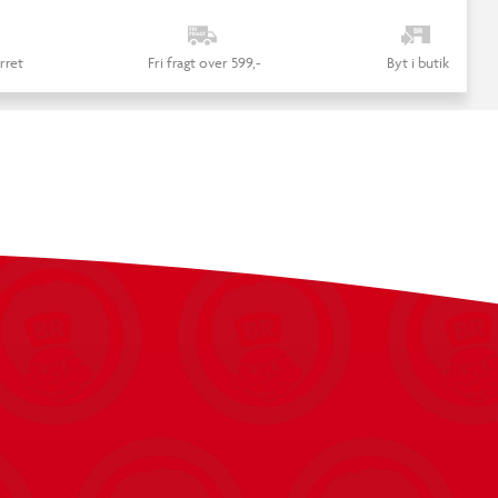
rret
Fri fragt over 599,-
Byt i butik