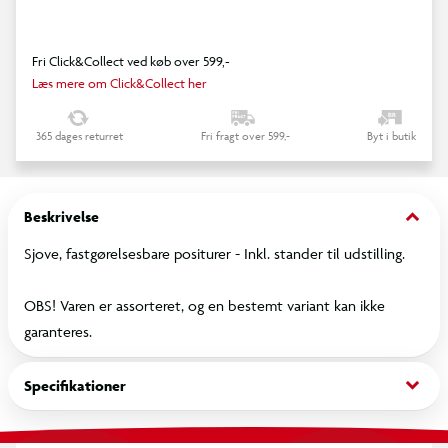
Fri Click&Collect ved køb over 599,-
Læs mere om Click&Collect her
365 dages returret
Fri fragt over 599,-
Byt i butik
keyboard_arrow_down
Beskrivelse
Sjove, fastgørelsesbare positurer - Inkl. stander til udstilling.
OBS! Varen er assorteret, og en bestemt variant kan ikke
garanteres.
keyboard_arrow_down
Specifikationer