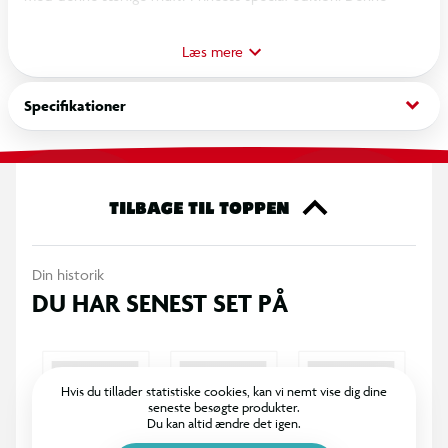
unikke udgave samler flere af de elskede Disney-prinsesser i ét
magisk kostume, så du kan fejre det store jubilæum med stil
Læs mere
og eventyr. Perfekt til udklædning, fest eller leg, hvor
fantasien får frit spil, og du kan opleve den fortryllende
keyboard_arrow_down
Specifikationer
Disney-stemning sammen med dine yndlingsprinsesser.
TILBAGE TIL TOPPEN
Din historik
DU HAR SENEST SET PÅ
Hvis du tillader statistiske cookies, kan vi nemt vise dig dine
seneste besøgte produkter.
Du kan altid ændre det igen.