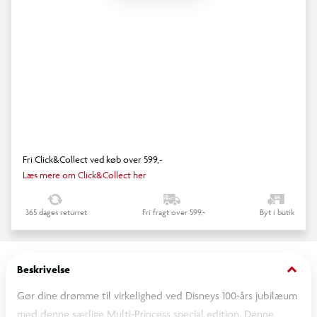
Fri Click&Collect ved køb over 599,-
Læs mere om Click&Collect her
365 dages returret
Fri fragt over 599,-
Byt i butik
keyboard_arrow_down
Beskrivelse
Gør dine drømme til virkelighed ved Disneys 100-års jubilæum
med denne særlige Multi-Princess special edition. Denne