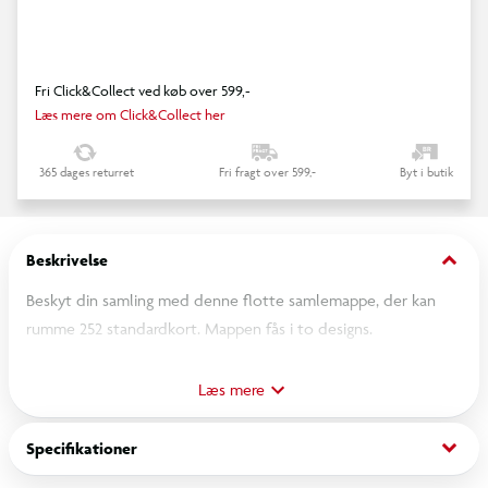
Fri Click&Collect ved køb over 599,-
Læs mere om Click&Collect her
365 dages returret
Fri fragt over 599,-
Byt i butik
keyboard_arrow_down
Beskrivelse
Beskyt din samling med denne flotte samlemappe, der kan
rumme 252 standardkort. Mappen fås i to designs.
OBS! Varen er assorteret, og en bestemt variant kan ikke
Læs mere
garanteres.
keyboard_arrow_down
Specifikationer