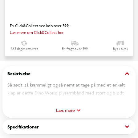
Fri Click&Collect ved køb over 599,-
Læs mere om Click&Collect her
365 dages returret
Fri fragt over 599,-
Byt i butik
keyboard_arrow_down
Beskrivelse
Så sødt, så krammeligt og så nemt at tage på med et enkelt
klap er dette Dino World plysarmbånd med stort og blødt
dyrehoved. Fås i fire seje plysvarianter: Haj (blå), T-rex (grøn),
Triceratops (brun) og Ceratosaurus (brun).
Læs mere
OBS! Varen er assorteret, og en bestemt variant kan ikke
keyboard_arrow_down
Specifikationer
garanteres.