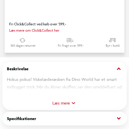
Fri Click&Collect ved køb over 599,-
Læs mere om Click&Collect her
365 dages returret
Fri fragt over 599,-
Byt i butik
keyboard_arrow_down
Beskrivelse
Hokus pokus! Viskelæderæsken fra Dino World har et smart
indbygget trick: Når du åbner skuffen, ser den umiddelbart ud
til at være tom. Men hvis du skubber venstre sidepanel lidt
op, dukker der pludselig et farvet viskelæder med et
Læs mere
dinosaurmotiv op i æsken, når du åbner æsken. Fås i to
forskellige design- og farvevarianter: grøn og blå.
keyboard_arrow_down
Specifikationer